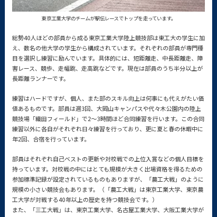
東京工業大学のチームが
駅伝レースでトップを走っています。
総勢40人ほどの部員から成る東京工業大学陸上競技部は東工大の学生に加
え、数名の他大学の学生から構成されています。それぞれの部員が専門種
目を選択し練習に励んでいます。具体的には、短距離走、中長距離走、障
害レース、競歩、走幅跳、走高跳などです。現在は部員のうち半分以上が
長距離ランナーです。
練習はハードですが、個人、また部のスキル向上は何事にも代えがたい価
値あるものです。部員は週3回、大岡山キャンパスや代々木公園内の陸上
競技場「織田フィールド」で2～3時間ほど合同練習を行います。この合同
練習以外に各自がそれぞれ日々練習を行っており、更に夏と春の休暇中に
年2回、合宿を行っています。
部員はそれぞれ自己ベストの更新や対校戦での上位入賞などの個人目標を
持っています。対校戦の中にはとても規模が大きく出場資格を得るための
参加標準記録が設定されているものもありますが、「農工大戦」のように
規模の小さい競技会もあります。（「農工大戦」は東京工業大学、東京農
工大学が対戦する40年以上の歴史を持つ競技会です。）
また、「三工大戦」は、東京工業大学、名古屋工業大学、大阪工業大学が