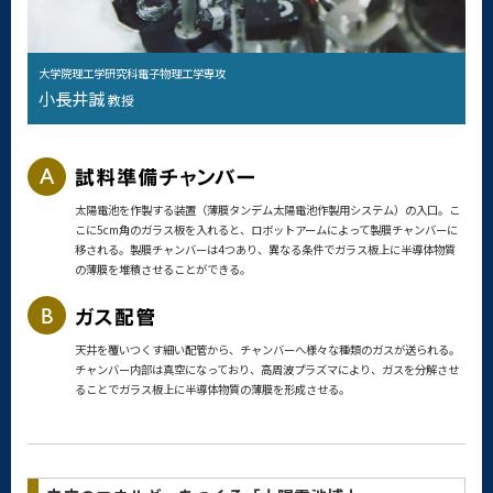
大学院理工学研究科電子物理工学専攻
小長井誠
教授
太陽電池を作製する装置（薄膜タンデム太陽電池作製用システム）の入口。こ
こに5cm角のガラス板を入れると、ロボットアームによって製膜チャンバーに
移される。製膜チャンバーは4つあり、異なる条件でガラス板上に半導体物質
の薄膜を堆積させることができる。
天井を覆いつくす細い配管から、チャンバーへ様々な種類のガスが送られる。
チャンバー内部は真空になっており、高周波プラズマにより、ガスを分解させ
ることでガラス板上に半導体物質の薄膜を形成させる。