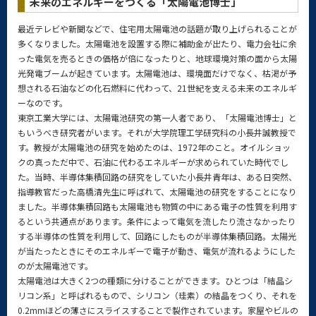
未来のエネルギーをつくる「太陽電池博士」
最近テレビや新聞などで、住宅用太陽電池の話題が取り上げられることが
多くなりました。太陽電池を設置する際に補助金が出たり、電力会社に余
った電気を売るときの価格が倍になったりと、地球環境対策の面から太陽
光発電ブームが起きています。太陽電池は、環境面だけでなく、枯渇が予
想される石油などの化石燃料に代わって、21世紀を支える未来のエネルギ
ーなのです。
東京工業大学には、太陽電池研究の第一人者であり、「太陽電池博士」と
もいうべき研究者がいます。それが大学院理工学研究科の小長井誠教授で
す。教授が太陽電池の研究を始めたのは、1972年のこと。オイルショッ
クの真っただ中で、石油に代わるエネルギーが求められていた時代でし
た。当時、半導体集積回路の研究をしていた小長井青年は、ある日突然、
指導教官だった高橋清先生に呼ばれて、太陽電池の研究をすることになり
ました。半導体集積回路も太陽電池も物質の中にある電子の性質を利用す
るという共通点があります。条件によって電気を流したり流さなかったり
する半導体の性質を利用して、回路にしたものが半導体集積回路。太陽光
が当たったときにそのエネルギーで電子が動き、電気が流れるようにした
のが太陽電池です。
太陽電池は大きく2つの種類に分けることができます。ひとつは「結晶シ
リコン系」と呼ばれるもので、シリコン（珪素）の結晶をつくり、それを
0.2mmほどの薄さにスライスすることで製作されています。家屋やビルの