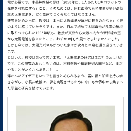
電が必要です。小長井教授の夢は「2050年に、1人あたり1キロワットの
発電を可能にする」こと。そのためには、同じ面積でも発電量が多い高効
率の太陽電池を、安く高速でつくらなくてはなりません。
研究を始めた当初、教授は「本当に太陽電池が屋根に載るのかなぁ」と夢
のように感じていたそうです。また、日本で初めて太陽電池が民家の屋根
に取りつけられた1995年頃も、教授が東京から大阪へ向かう新幹線の窓
から太陽電池を数えたところ、わずか3軒しか見つけられませんでした。
しかし今では、太陽光パネルがついた家々が次々と車窓を通り過ぎていき
ます。
とはいえ、教授は笑って言います。「太陽電池の研究はまだ折り返し地点
です。この研究のおもしろい点は、材料選択や積層技術の開発など、まだ
やることがたくさんあること」。
浮かんだアイデアをいつでも書きとめられるよう、常に紙と鉛筆を持ち歩
きながら、小長井教授は、夢を実現させるために今日も世界中から集まっ
た学生と研究を続けています。