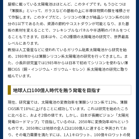
屋根に載っている太陽電池はほとんど、このタイプです。もうひとつは
「薄膜系」といって、ガラスなどの基板の上に半導体物質の膜を堆積させ
て作製します。このタイプだと、シリコンの薄さが結晶シリコン系の100
分の1以下であるため、資源の節約やコストダウンが可能となり、また基
板の素材を変えることで、フレキシブルなパネルや半透明のパネルをつく
ることもできます。日本は今、この2種類の太陽電池の研究で、世界最高
レベルにあります。
教授は人工衛星などに使われているガリウム砒素太陽電池から研究を始
め、1980年からは薄膜シリコン系太陽電池の研究を行ってきました。ま
た、小長井研究室では1985年からは日本で初めてシリコンを使わない薄
膜CIGS（銅・インジウム・ガリウム・セレン）系太陽電池の研究に取り
組んでいます。
地球人口100億人時代を賄う発電を目指す
現在、研究室では、太陽電池の変換効率を薄膜シリコン系で12％、薄膜
CIGS系で18％に上げることに成功しています。これは研究を始めたころ
に比べると、およそ2倍の値です。しかし、日本が長期ビジョン「太陽光
発電ロードマップ」で目指しているのは、2050年に変換効率40％という
ものです。2050年には地球の全人口は100億人に達すると予測されてお
り、その電力需要を満たすには、1人1キロワット、100億キロワットの発