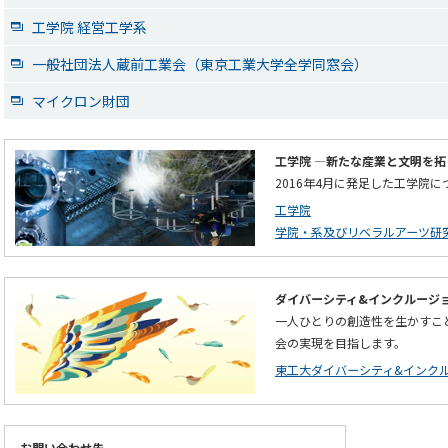
工学院 経営工学系
一般社団法人蔵前工業会（東京工業大学全学同窓会）
マイクロン財団
工学院 ―新たな産業と文明を拓
2016年4月に発足した工学院
工学院
学院・系及びリベラルアーツ研
ダイバーシティ&インクルージ
一人ひとりの創造性を生かすこ
会の実現を目指します。
東工大ダイバーシティ&インク
お問い合わせ先