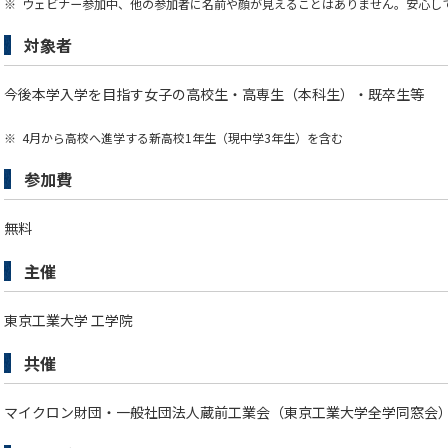
※
ウェビナー参加中、他の参加者に名前や顔が見えることはありません。安心し
対象者
今後本学入学を目指す女子の高校生・高専生（本科生）・既卒生等
※
4月から高校へ進学する新高校1年生（現中学3年生）を含む
参加費
無料
主催
東京工業大学 工学院
共催
マイクロン財団・一般社団法人蔵前工業会（東京工業大学全学同窓会