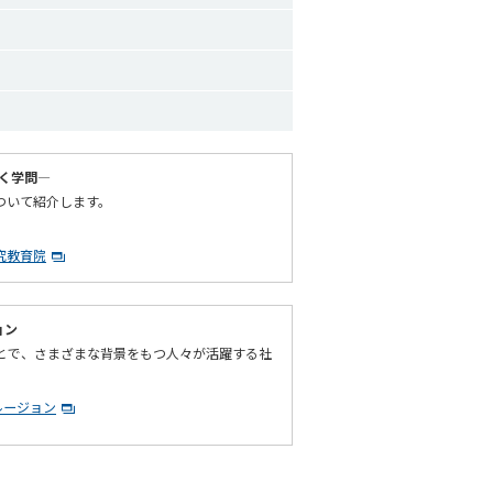
く学問―
について紹介します。
究教育院
ョン
とで、さまざまな背景をもつ人々が活躍する社
ルージョン